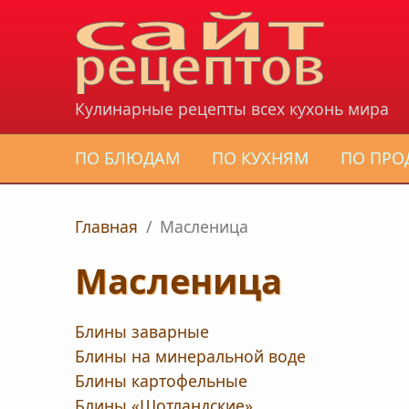
Перейти к основному содержанию
Кулинарные рецепты всех кухонь мира
ПО БЛЮДАМ
ПО КУХНЯМ
ПО ПРО
Главная
/
Масленица
Масленица
Блины заварные
Блины на минеральной воде
Блины картофельные
Блины «Шотландские»