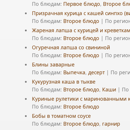
По блюдам:
Первое блюдо
,
Второе бл
Призрачная курица с кашей синпхо (в
По блюдам:
Второе блюдо
|
По регио
Жареная лапша с курицей и креветкам
По блюдам:
Второе блюдо
|
По регио
Огуречная лапша со свининой
По блюдам:
Второе блюдо
|
По регио
Блины заварные
По блюдам:
Выпечка
,
десерт
|
По рег
Кукурузная каша в тыкве
По блюдам:
Второе блюдо
,
Каши
|
По
Куриные рулетики с маринованными
По блюдам:
Второе блюдо
Бобы в томатном соусе
По блюдам:
Второе блюдо
,
гарнир