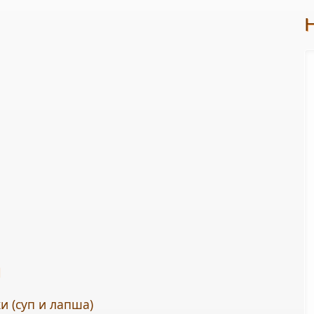
ы
и (суп и лапша)