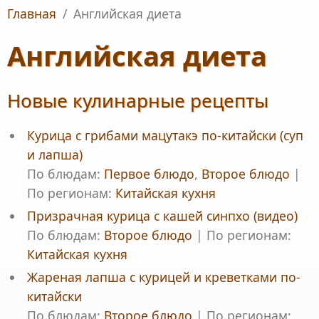
Главная
/
Английская диета
Английская диета
Новые кулинарные рецепты
Курица с грибами мацутакэ по-китайски (суп
и лапша)
По блюдам:
Первое блюдо
,
Второе блюдо
|
По регионам:
Китайская кухня
Призрачная курица с кашей синпхо (видео)
По блюдам:
Второе блюдо
|
По регионам:
Китайская кухня
Жареная лапша с курицей и креветками по-
китайски
По блюдам:
Второе блюдо
|
По регионам: